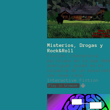
Misterios, Drogas y
Rock&Roll
Ficción interactiva
policiaca en la que deb
averiguar quién es el
culpable de un asesinat
una casa rural.
Interactive Fiction
Play in browser