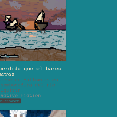
perdido que el barco
arroz
noche de Halloween en
esembocadura del río
alquivir.
ractive Fiction
in browser