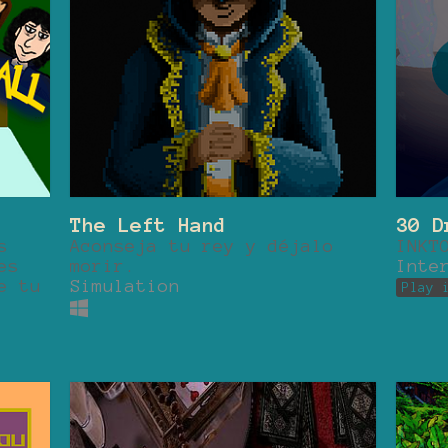
The Left Hand
30 D
s
Aconseja tu rey y déjalo
INKT
es
morir.
Inte
e tu
Simulation
Play 