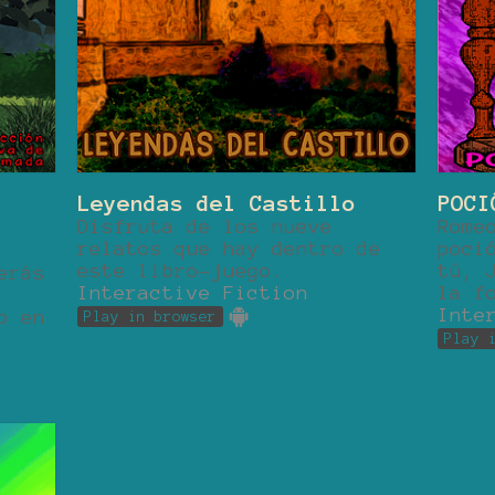
Leyendas del Castillo
POCI
Disfruta de los nueve
Rome
relatos que hay dentro de
poci
este libro-juego.
tú, 
erás
Interactive Fiction
la f
Inte
o en
Play in browser
Play 