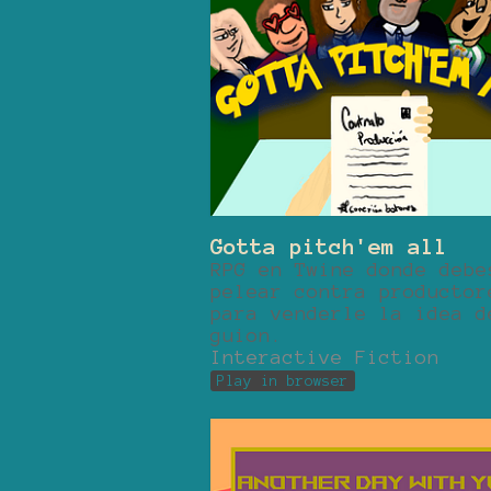
Gotta pitch'em all
RPG en Twine donde debe
pelear contra productor
para venderle la idea d
guion.
Interactive Fiction
Play in browser