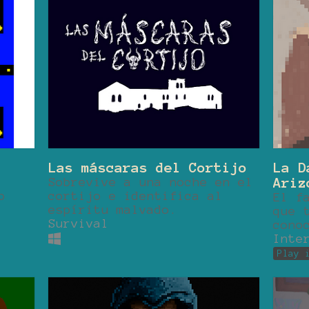
Las máscaras del Cortijo
La D
Sobrevive a una noche en el
Ariz
o
cortijo e identifica al
El f
espíritu malvado.
que 
Survival
cono
Inte
Play 