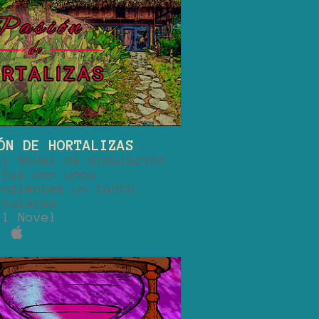
ÓN DE HORTALIZAS
al Novel de simulación
itas con unos
endientes un tanto
iculares.
al Novel