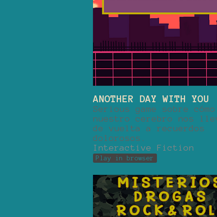
ANOTHER DAY WITH YOU
Serious game sobre cómo
nuestro cerebro nos lle
de vuelta a recuerdos
dolorosos.
Interactive Fiction
Play in browser