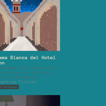
ama Blanca del Hotel
on
antasma del hotel en el
te alojas te invita a
cer su historia.
ractive Fiction
in browser