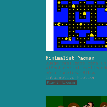
Minimalist Pacman
Juego realizado para un
videotutorial explicand
cómo funciona Bitsy.
Interactive Fiction
Play in browser