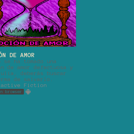
ÓN DE AMOR
o se ha tomado una
ón de amor defectuosa y
Julia, deberás buscar
orma de salvarlo.
ractive Fiction
in browser