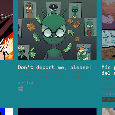
Don't deport me, please!
Más 
Repara tu nave y consigue
del 
s
que hacienda no te pille
Una 
Action
la d
Guad
Inte
Play 