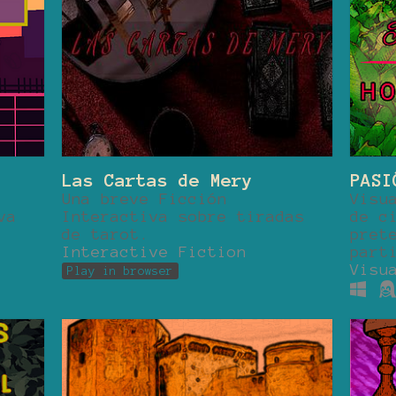
Las Cartas de Mery
PASI
Una breve Ficción
Visu
va
Interactiva sobre tiradas
de c
de tarot.
pret
Interactive Fiction
part
Visu
Play in browser