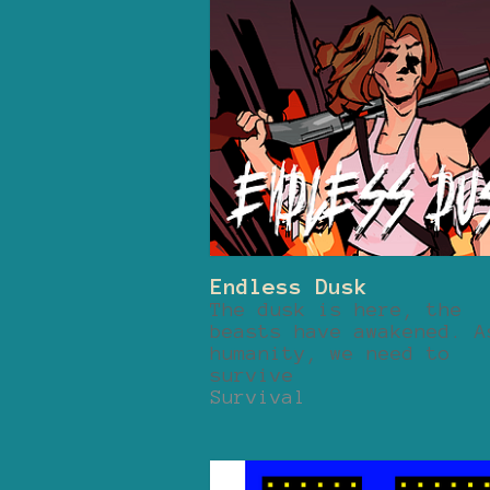
Endless Dusk
The dusk is here, the
beasts have awakened. A
humanity, we need to
survive
Survival