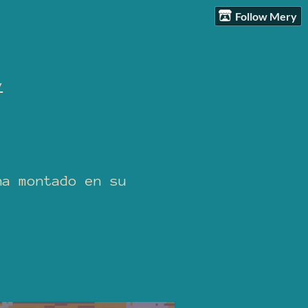
Follow Mery
v
ha montado en su
.