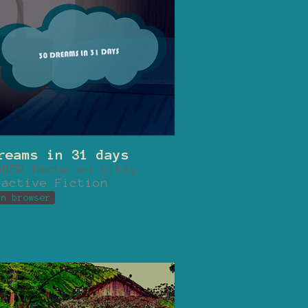
reams in 31 days
OBER hecho en bitsy.
ractive Fiction
in browser