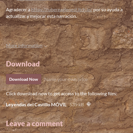
Agradecer a
https://rubereaglenest.itch.io/
por su ayuda a
actualizar y mejorar esta narración.
More information
Download
Name your own price
Download Now
Click download now to get access to the following files:
Leyendas del Castillo MÓVIL
539 kB
Leave a comment