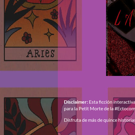
Disclaimer:
Esta ficción interacti
para la Petit Morte de la #Ectoc
Disfruta de más de quince historias