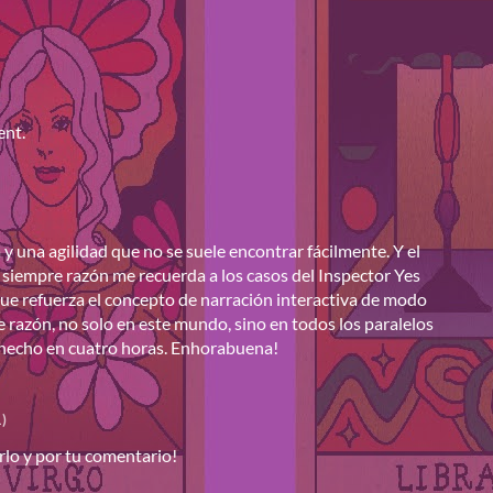
ent.
 y una agilidad que no se suele encontrar fácilmente. Y el
siempre razón me recuerda a los casos del Inspector Yes
e refuerza el concepto de narración interactiva de modo
 razón, no solo en este mundo, sino en todos los paralelos
 hecho en cuatro horas. Enhorabuena!
)
rlo y por tu comentario!