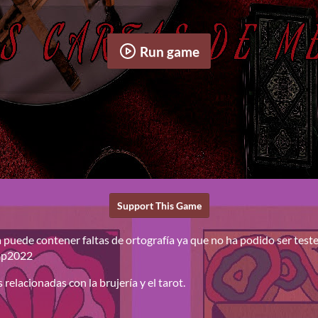
Run game
Support This Game
va puede contener faltas de ortografía ya que no ha podido ser test
omp2022
 relacionadas con la brujería y el tarot.