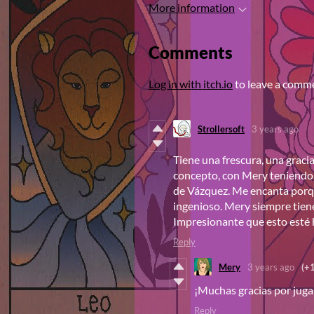
More information
Comments
Log in with itch.io
to leave a comm
Strollersoft
3 years ago
Tiene una frescura, una gracia
concepto, con Mery teniendo 
de Vázquez. Me encanta porqu
ingenioso. Mery siempre tiene
Impresionante que esto esté
Reply
Mery
3 years ago
(+1
¡Muchas gracias por juga
Reply